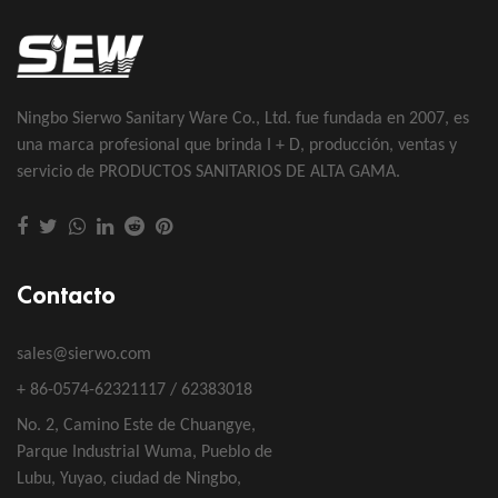
Ningbo Sierwo Sanitary Ware Co., Ltd. fue fundada en 2007, es
una marca profesional que brinda I + D, producción, ventas y
servicio de PRODUCTOS SANITARIOS DE ALTA GAMA.
Contacto
sales@sierwo.com
+ 86-0574-62321117 / 62383018
No. 2, Camino Este de Chuangye,
Parque Industrial Wuma, Pueblo de
Lubu, Yuyao, ciudad de Ningbo,