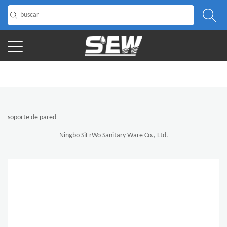
INICIO
/
Producto
/
Otro
/
soporte de pared
soporte de pared
Ningbo SiErWo Sanitary Ware Co., Ltd.