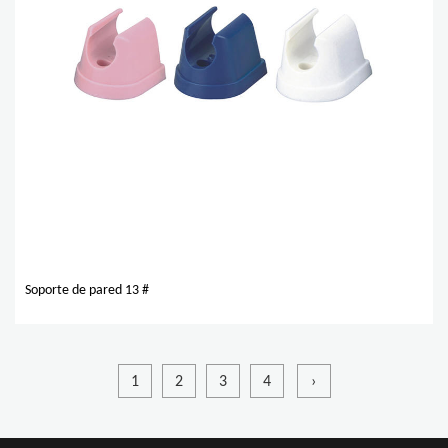
Soporte de pared 13 #
1
2
3
4
›