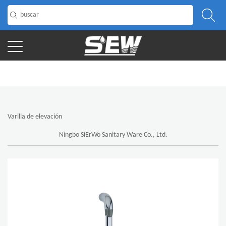
INICIO
/
Producto
/
Barra deslizante
/
Varilla de elevación
Varilla de elevación
Ningbo SiErWo Sanitary Ware Co., Ltd.