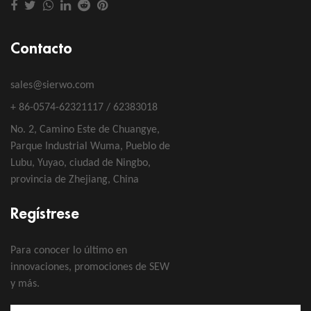
Contacto
sales@sierwo.com
+ 86-0574-62321117 / 62383018
No. 2, Camino Este de Chuangye,
Parque Industrial Wuma, Pueblo de
Lubu, Yuyao, ciudad de Ningbo,
provincia de Zhejiang, China
Regístrese
Para conocer lo último en
innovaciones, promociones de SEW
y más.