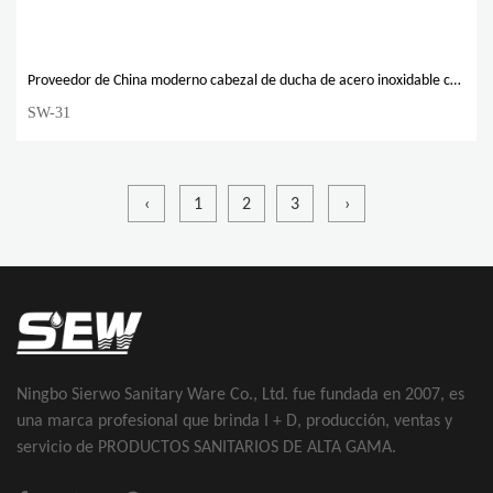
Proveedor de China moderno cabezal de ducha de acero inoxidable con barra deslizante
SW-31
‹
1
2
3
›
Ningbo Sierwo Sanitary Ware Co., Ltd. fue fundada en 2007, es
una marca profesional que brinda I + D, producción, ventas y
servicio de PRODUCTOS SANITARIOS DE ALTA GAMA.