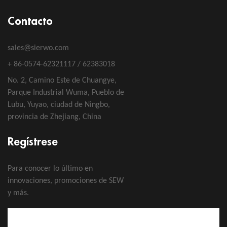
Contacto
sales@sierwo.com
+ 86-0574-62321117 / 62383018
No. 2, Camino Este de Chuangye,
Parque Industrial Wuma, Pueblo de
Lubu, Yuyao, ciudad de Ningbo,
provincia de Zhejiang, China
Regístrese
Para conocer lo último en
innovaciones, promociones de SEW
y más.