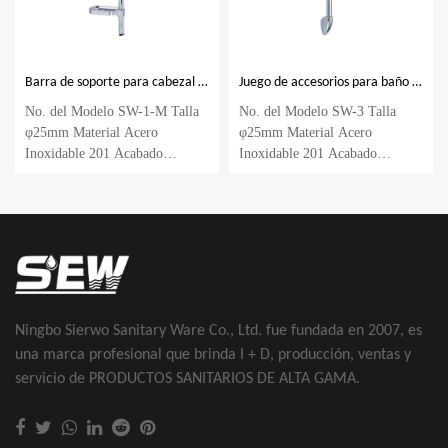
Barra de soporte para cabezal de ducha Varilla deslizante de pared Baño Tobogán de ducha redondo
Juego de accesorios para baño con ducha, barra deslizante de acero inoxidable
No. del Modelo SW-1-M Talla
No. del Modelo SW-3 Talla
φ25mm Material Acero
φ25mm Material Acero
Inoxidable 201 Acabado
Inoxidable 201 Acabado
Cromado ...
Cromado MO...
Ningbo Sierwo Sanitary Ware Co., Ltd. fue fundada en 2007, es
una marca profesional que brinda I + D, producción, ventas y
servicio de PRODUCTOS SANITARIOS DE ALTA GAMA.