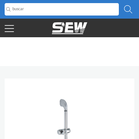
INICIO
/
Producto
/
Barra deslizante
/
Varilla de elevación
/
Cabezal de ducha Barra deslizante de pared Baño Tobogán de ducha
redondo